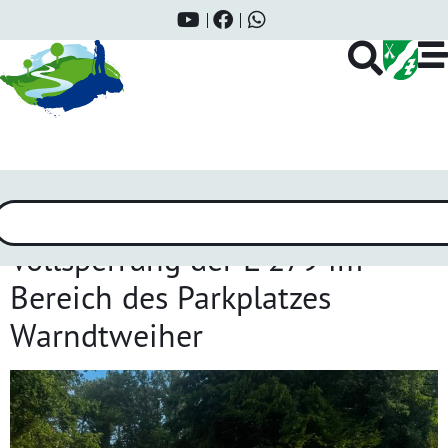
Schlagwort:
Warndtweiher
Vollsperrung der L 279 im
Bereich des Parkplatzes
Warndtweiher