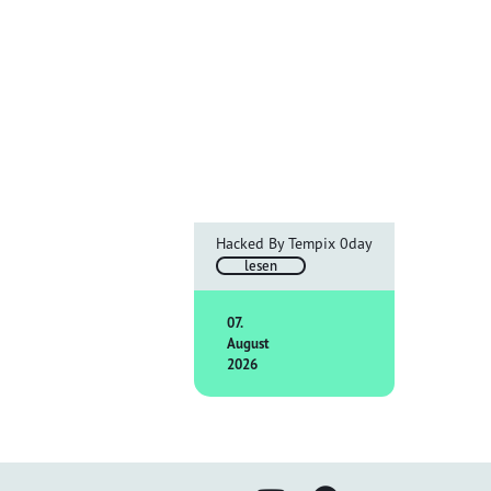
Hacked By Tempix 0day
lesen
07.
August
2026