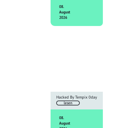
08.
August
2026
Hacked By Tempix 0day
lesen
08.
August