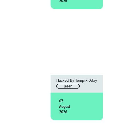
2026
Hacked By Tempix 0day
lesen
07.
August
2026