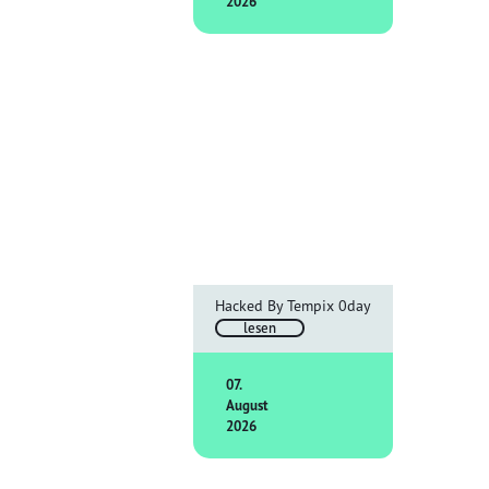
2026
Hacked By Tempix 0day
lesen
07.
August
2026