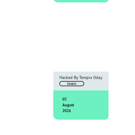
Hacked By Tempix 0day
lesen
07.
August
2026