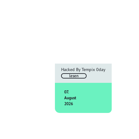
Hacked By Tempix 0day
lesen
07.
August
2026