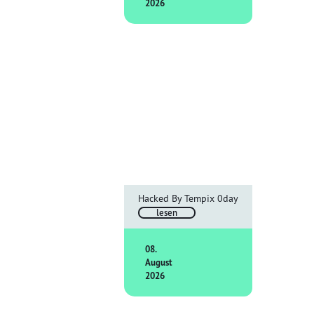
2026
Hacked By Tempix 0day
lesen
08.
August
2026