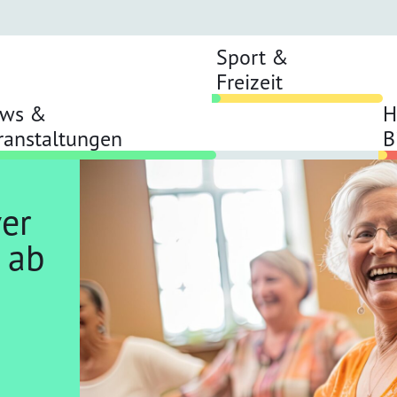
Sport &
Freizeit
ws &
H
ranstaltungen
B
ver
 ab