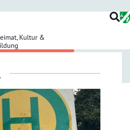
eimat, Kultur &
ildung
r